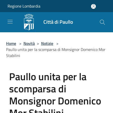
Salta al contenuto principale
Regione Lombardia
Città di Paullo
Home
>
Novità
>
Notizie
>
Paullo unita per la scomparsa di Monsignor Domenico Mor
Stabilini
Paullo unita per la
scomparsa di
Monsignor Domenico
Mor Stabilini