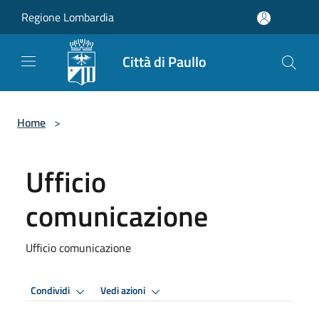
Salta al contenuto principale
Regione Lombardia
Città di Paullo
Home
>
Ufficio
comunicazione
Ufficio comunicazione
Condividi
Vedi azioni