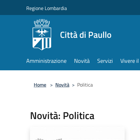
Salta al contenuto principale
Regione Lombardia
Città di Paullo
Amministrazione
Novità
Servizi
Vivere 
Home
>
Novità
>
Politica
Novità: Politica