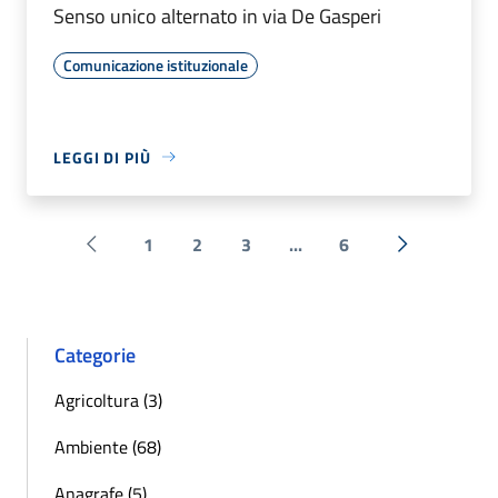
Senso unico alternato in via De Gasperi
Comunicazione istituzionale
LEGGI DI PIÙ
1
2
3
...
6
Pagina precedente
Successiva 
Categorie
Agricoltura (3)
Ambiente (68)
Anagrafe (5)