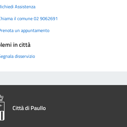
Richiedi Assistenza
Chiama il comune 02 9062691
Prenota un appuntamento
lemi in città
Segnala disservizio
Città di Paullo