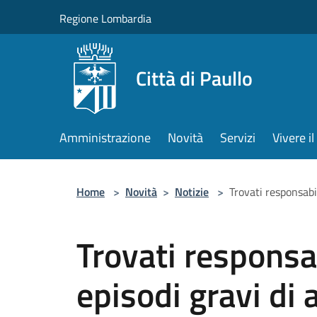
Salta al contenuto principale
Regione Lombardia
Città di Paullo
Amministrazione
Novità
Servizi
Vivere 
Home
>
Novità
>
Notizie
>
Trovati responsabil
Trovati responsab
episodi gravi di 