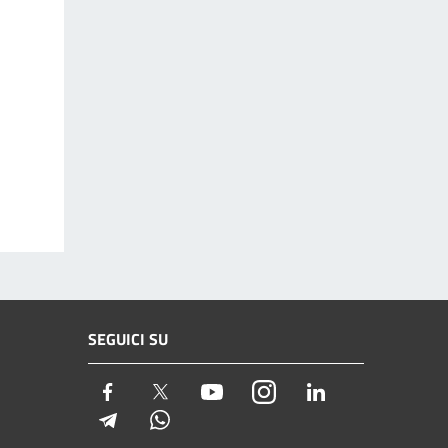
SEGUICI SU
Facebook
Twitter
Youtube
Instagram
LinkedIn
Telegram
Whatsapp