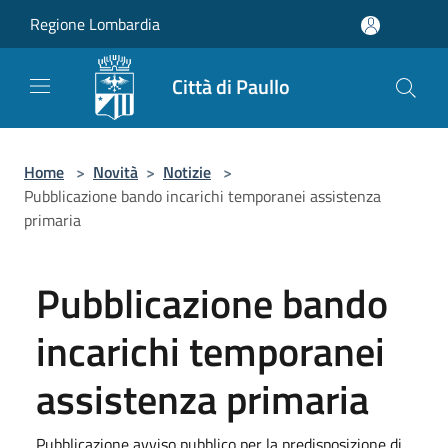
Salta al contenuto principale
Regione Lombardia
Città di Paullo
Home
>
Novità
>
Notizie
>
Pubblicazione bando incarichi temporanei assistenza
primaria
Pubblicazione bando
incarichi temporanei
assistenza primaria
Pubblicazione avviso pubblico per la predisposizione di