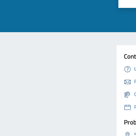
Cont
Prob