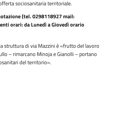
fferta sociosanitaria territoriale.
notazione (tel. 0298118927 mail:
uenti orari: da Lunedì a Giovedì orario
a struttura di via Mazzini è «frutto del lavoro
ullo – rimarcano Minoja e Gianolli – portano
sanitari del territorio».