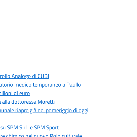
trollo Analogo di CUBI
latorio medico temporaneo a Paullo
ilioni di euro
alla dottoressa Moretti
unale riapre già nel pomeriggio di oggi
i su SPM S.r.l. e SPM Sport
re chimico nel nuovo Polo culturale