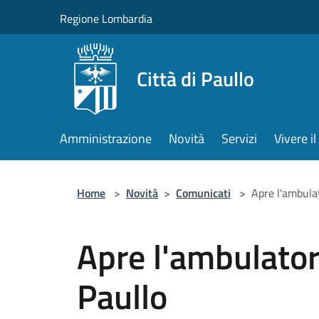
Salta al contenuto principale
Regione Lombardia
Città di Paullo
Amministrazione
Novità
Servizi
Vivere 
Home
>
Novità
>
Comunicati
>
Apre l'ambulat
Apre l'ambulator
Paullo