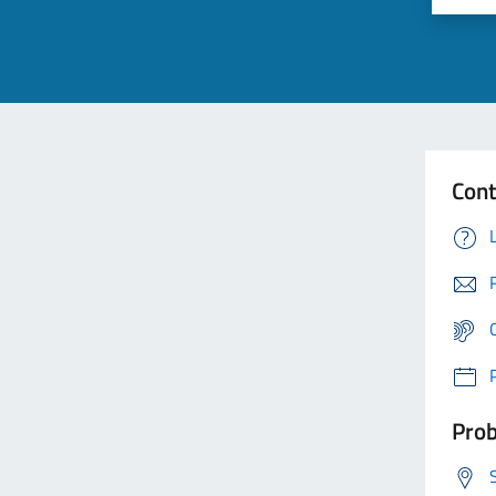
Cont
Prob