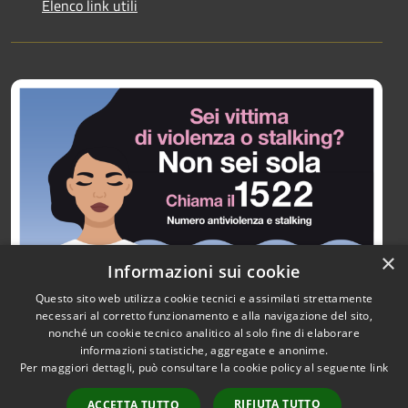
Elenco link utili
×
Informazioni sui cookie
Questo sito web utilizza cookie tecnici e assimilati strettamente
necessari al corretto funzionamento e alla navigazione del sito,
nonché un cookie tecnico analitico al solo fine di elaborare
informazioni statistiche, aggregate e anonime.
RSS
Copyright © 2026 • Città di
Per maggiori dettagli, può consultare la cookie policy al seguente
link
Accessibilità
Paullo • Powered by
Privacy
Municipium
Accesso
•
RIFIUTA TUTTO
ACCETTA TUTTO