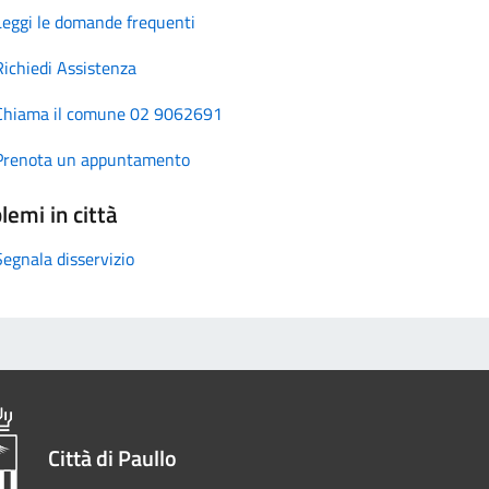
Leggi le domande frequenti
Richiedi Assistenza
Chiama il comune 02 9062691
Prenota un appuntamento
lemi in città
Segnala disservizio
Città di Paullo