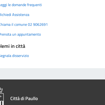
Leggi le domande frequenti
Richiedi Assistenza
Chiama il comune 02 9062691
Prenota un appuntamento
lemi in città
Segnala disservizio
Città di Paullo