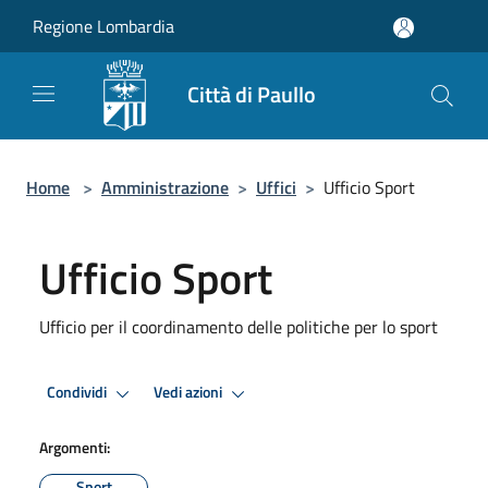
Salta al contenuto principale
Regione Lombardia
Città di Paullo
Home
>
Amministrazione
>
Uffici
>
Ufficio Sport
Ufficio Sport
Ufficio per il coordinamento delle politiche per lo sport
Condividi
Vedi azioni
Argomenti:
Sport