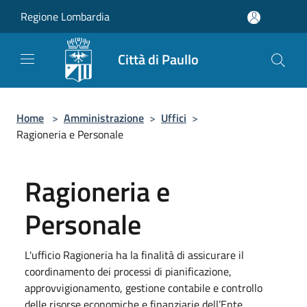
Salta al contenuto principale
Regione Lombardia
Città di Paullo
Home
>
Amministrazione
>
Uffici
>
Ragioneria e Personale
Ragioneria e
Personale
L'ufficio Ragioneria ha la finalità di assicurare il
coordinamento dei processi di pianificazione,
approvvigionamento, gestione contabile e controllo
delle risorse economiche e finanziarie dell’Ente