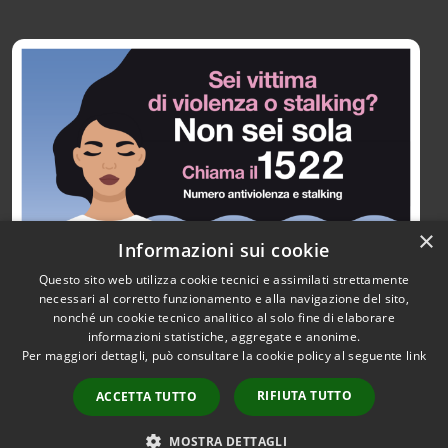
×
Informazioni sui cookie
Questo sito web utilizza cookie tecnici e assimilati strettamente
necessari al corretto funzionamento e alla navigazione del sito,
nonché un cookie tecnico analitico al solo fine di elaborare
informazioni statistiche, aggregate e anonime.
RSS
Copyright © 2026 • Città di
Per maggiori dettagli, può consultare la cookie policy al seguente
link
Accessibilità
Paullo • Powered by
Privacy
Municipium
Accesso
•
RIFIUTA TUTTO
ACCETTA TUTTO
Cookie
redazione
Mappa del sito
MOSTRA DETTAGLI