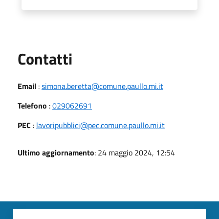
Utili
Contatti
Email
:
simona.beretta@comune.paullo.mi.it
Telefono
:
029062691
PEC
:
lavoripubblici@pec.comune.paullo.mi.it
Ultimo aggiornamento
: 24 maggio 2024, 12:54