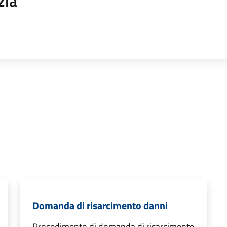
zia
Domanda di risarcimento danni
Procedimento di domanda di risarcimento