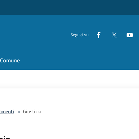
Seguici su
il Comune
omenti
>
Giustizia