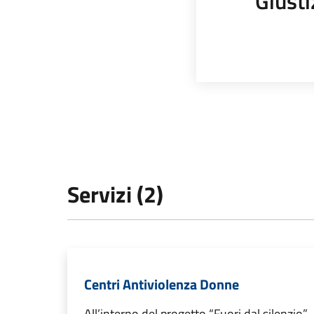
Giusti
Servizi (2)
Centri Antiviolenza Donne
All’interno del progetto “Fuori dal silenzio”