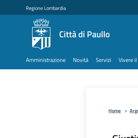
Salta al contenuto principale
Regione Lombardia
Città di Paullo
Amministrazione
Novità
Servizi
Vivere 
Home
>
Arg