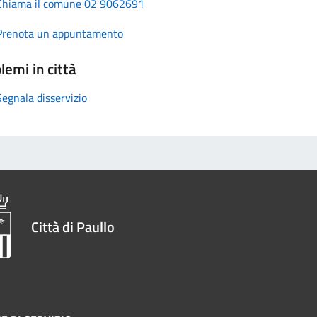
Chiama il comune 02 9062691
Prenota un appuntamento
lemi in città
Segnala disservizio
Città di Paullo