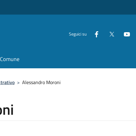
Seguici su
il Comune
trativo
>
Alessandro Moroni
oni