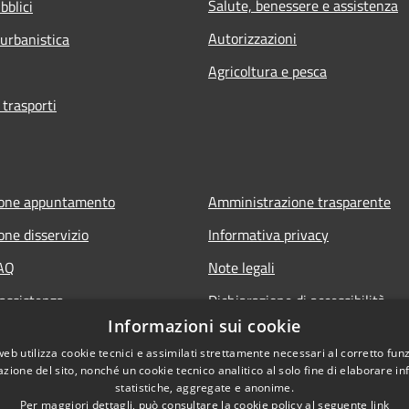
Salute, benessere e assistenza
bblici
Autorizzazioni
 urbanistica
Agricoltura e pesca
 trasporti
ione appuntamento
Amministrazione trasparente
one disservizio
Informativa privacy
FAQ
Note legali
 assistenza
Dichiarazione di accessibilità
Informazioni sui cookie
owing
Elenco link utili
web utilizza cookie tecnici e assimilati strettamente necessari al corretto fu
servato Consiglieri
azione del sito, nonché un cookie tecnico analitico al solo fine di elaborare i
statistiche, aggregate e anonime.
Per maggiori dettagli, può consultare la cookie policy al seguente
link