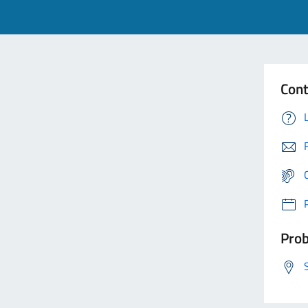
Cont
Prob