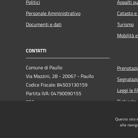
Politici
Appalti pu
Personale Amministrativo
Catasto e
Documenti e dati
Turismo
Mobilità e
CONTATTI
Comune di Paullo
Prenotaz
Via Mazzini, 28 - 20067 - Paullo
Segnalazi
Codice Fiscale: 84503130159
Leggi le 
Partita IVA: 04790090155
Richiesta
PEC:
protocollo@pec.comune.paullo.mi.it
Whistlebl
Centralino Unico: 02 9062691
Questo sito 
Accesso ri
alla navig