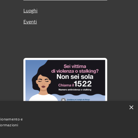
Luoghi
Eventi
×
nzionamento e
nformazioni