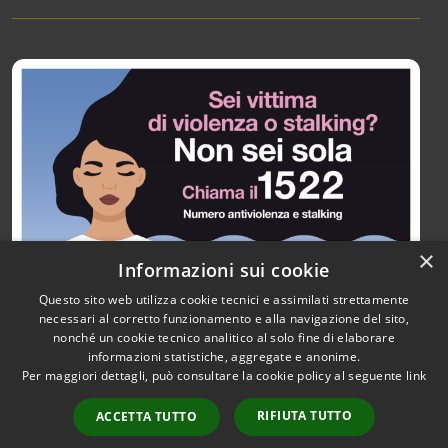
×
Informazioni sui cookie
Questo sito web utilizza cookie tecnici e assimilati strettamente
necessari al corretto funzionamento e alla navigazione del sito,
nonché un cookie tecnico analitico al solo fine di elaborare
informazioni statistiche, aggregate e anonime.
RSS
Copyright © 2026 • Città di
Per maggiori dettagli, può consultare la cookie policy al seguente
link
Accessibilità
Paullo • Powered by
Privacy
Municipium
Accesso
•
RIFIUTA TUTTO
ACCETTA TUTTO
Cookie
redazione