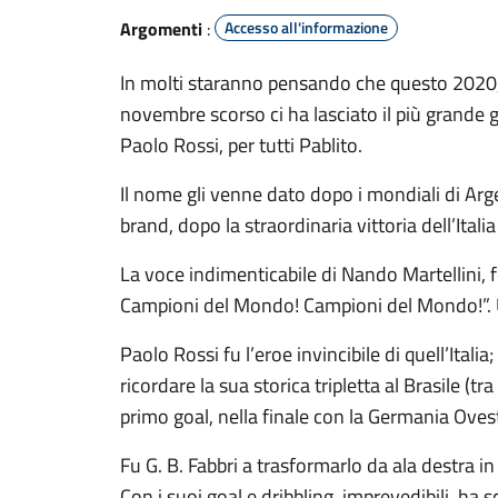
Argomenti
:
Accesso all'informazione
In molti staranno pensando che questo 2020, 
novembre scorso ci ha lasciato il più grande 
Paolo Rossi, per tutti Pablito.
Il nome gli venne dato dopo i mondiali di Ar
brand, dopo la straordinaria vittoria dell’Ital
La voce indimenticabile di Nando Martellini, f
Campioni del Mondo! Campioni del Mondo!”. Una
Paolo Rossi fu l’eroe invincibile di quell’Ital
ricordare la sua storica tripletta al Brasile (tra
primo goal, nella finale con la Germania Ovest, 
Fu G. B. Fabbri a trasformarlo da ala destra i
Con i suoi goal e dribbling, imprevedibili, ha sc