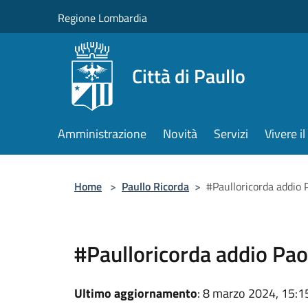
Salta al contenuto principale
Regione Lombardia
Città di Paullo
Amministrazione
Novità
Servizi
Vivere 
Home
>
Paullo Ricorda
>
#Paulloricorda addio P
#Paulloricorda addio Paol
Ultimo aggiornamento
: 8 marzo 2024, 15:1