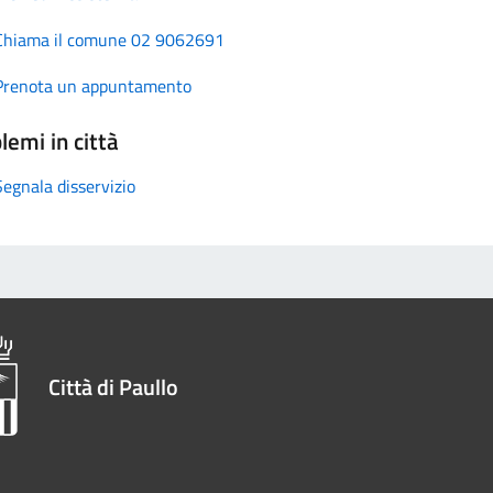
Chiama il comune 02 9062691
Prenota un appuntamento
lemi in città
Segnala disservizio
Città di Paullo