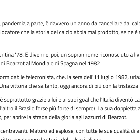
pandemia a parte, è davvero un anno da cancellare dal cale
giocatore che la storia del calcio abbia mai prodotto, se ne
gentina ’78. E divenne, poi, un soprannome riconosciuto a li
ia di Bearzot al Mondiale di Spagna nel 1982.
ormidabile telecronista, che, la sera dell’11 luglio 1982, ur
 vittoria che sa tanto, oggi ancora di più con la tristezza 
ia; è soprattutto grazie a lui e ai suoi goal che l’Italia dive
 l’altro il Brasile forse più forte di sempre). La sua doppietta 
per aprire la strada della gloria agli azzurri di Bearzot.
n centravanti. Maturò ed esplose, con tutte le sue qualità di 
ritto, per sempre la storia del calcio italiano.