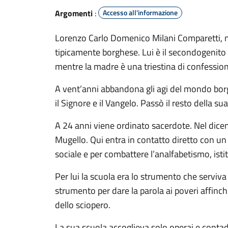
Argomenti
:
Accesso all'informazione
Lorenzo Carlo Domenico Milani Comparetti, m
tipicamente borghese. Lui è il secondogenito di
mentre la madre è una triestina di confession
A vent’anni abbandona gli agi del mondo borgh
il Signore e il Vangelo. Passò il resto della sua 
A 24 anni viene ordinato sacerdote. Nel dice
Mugello. Qui entra in contatto diretto con un
sociale e per combattere l’analfabetismo, isti
Per lui la scuola era lo strumento che serviva p
strumento per dare la parola ai poveri affinché
dello sciopero.
La sua scuola accoglieva solo operai e contadin