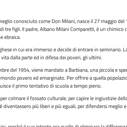
eglio conosciuto come Don Milani, nasce il 27 maggio del 1
 tre figli. Il padre, Albano Milani Comparetti, è un chimico c
e ebraica.
ese in cui era immerso e decide di entrare in seminario. La 
vita dalla parte ed in difesa dei poveri, gli ultimi.
mbre del 1954, viene mandato a Barbiana, una piccola e spe
 mondo povero ed emarginato. Per offrire a quella popolazione
tuisce il primo tentativo di scuola a tempo pieno.
er colmare il fossato culturale, per capire le ingiustizie della
 diventassero più liberi e più eguali, per difendersi meglio 
i, perché il suo intento era quello di eliminare la differenza