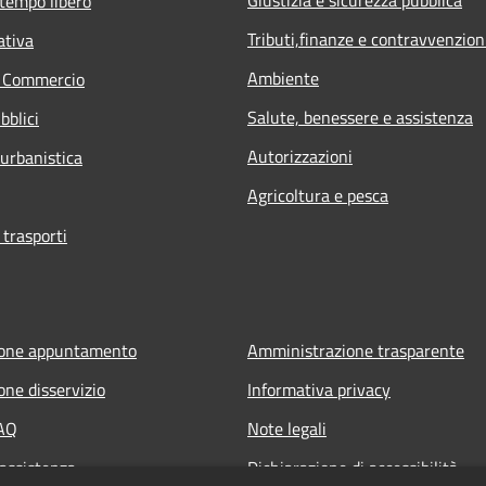
 tempo libero
Tributi,finanze e contravvenzion
ativa
Ambiente
e Commercio
Salute, benessere e assistenza
bblici
Autorizzazioni
 urbanistica
Agricoltura e pesca
 trasporti
ione appuntamento
Amministrazione trasparente
one disservizio
Informativa privacy
FAQ
Note legali
 assistenza
Dichiarazione di accessibilità