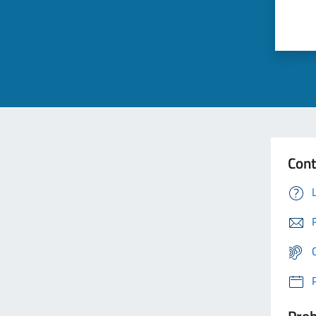
Cont
Prob