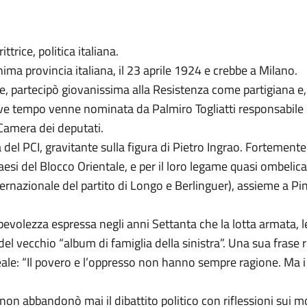
trice, politica italiana.
ma provincia italiana, il 23 aprile 1924 e crebbe a Milano.
 partecipò giovanissima alla Resistenza come partigiana e, a
reve tempo venne nominata da Palmiro Togliatti responsabile de
 Camera dei deputati.
a del PCI, gravitante sulla figura di Pietro Ingrao. Fortemente 
aesi del Blocco Orientale, e per il loro legame quasi ombelica
nternazionale del partito di Longo e Berlinguer), assieme a Pi
apevolezza espressa negli anni Settanta che la lotta armata, l
 vecchio “album di famiglia della sinistra”. Una sua frase r
eale: “Il povero e l’oppresso non hanno sempre ragione. Ma i
, non abbandonò mai il dibattito politico con riflessioni sui