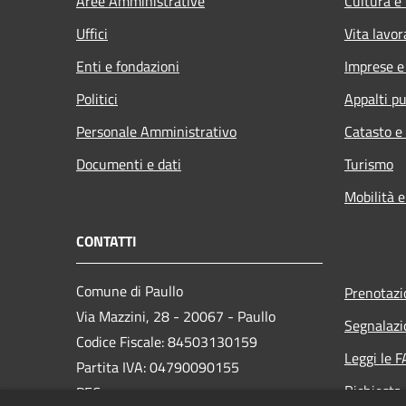
Aree Amministrative
Cultura e
Uffici
Vita lavor
Enti e fondazioni
Imprese 
Politici
Appalti pu
Personale Amministrativo
Catasto e
Documenti e dati
Turismo
Mobilità e
CONTATTI
Comune di Paullo
Prenotaz
Via Mazzini, 28 - 20067 - Paullo
Segnalazi
Codice Fiscale: 84503130159
Leggi le 
Partita IVA: 04790090155
Richiesta
PEC: