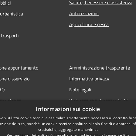
Salute, benessere e assistenza
bblici
Autorizzazioni
 urbanistica
Agricoltura e pesca
 trasporti
ione appuntamento
Amministrazione trasparente
one disservizio
Informativa privacy
FAQ
Note legali
 assistenza
Dichiarazione di accessibilità
Informazioni sui cookie
owing
Elenco link utili
web utilizza cookie tecnici e assimilati strettamente necessari al corretto fu
servato Consiglieri
azione del sito, nonché un cookie tecnico analitico al solo fine di elaborare i
statistiche, aggregate e anonime.
Per maggiori dettagli, può consultare la cookie policy al seguente
link