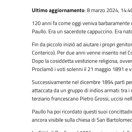
Ultimo aggiornamento
: 8 marzo 2024, 14:4
120 anni fa come oggi veniva barbaramente u
Paullo. Era un sacerdote cappuccino. Era nato
Fin da piccolo iniziò ad aiutare i propri genito
Conterico). Per due anni venne inserito nel Col
Dopo la cosiddetta vestizione religiosa, ovver
Proclamò i voti solenni il 21 maggio 1891 e 
Successivamente nel dicembre 1894 partì per 
attaccata da un gruppo di indios armati: tra i
terziario francescano Pietro Grossi, uccisi nell
Paullo ha poi ricordato questi suoi concittad
ancora visibile sulla chiesa di San Bartolome