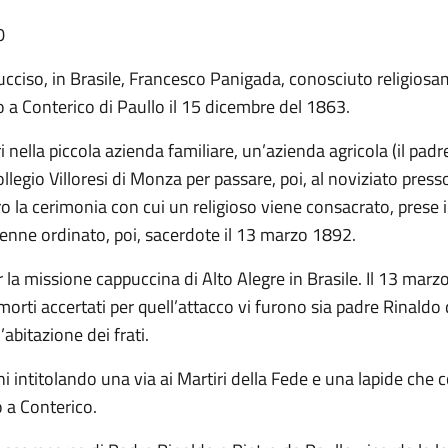
0
cciso, in Brasile, Francesco Panigada, conosciuto religio
 a Conterico di Paullo il 15 dicembre del 1863.
ri nella piccola azienda familiare, un’azienda agricola (il padr
legio Villoresi di Monza per passare, poi, al noviziato presso
o la cerimonia con cui un religioso viene consacrato, prese i
venne ordinato, poi, sacerdote il 13 marzo 1892.
la missione cappuccina di Alto Alegre in Brasile. Il 13 mar
 morti accertati per quell’attacco vi furono sia padre Rinald
’abitazione dei frati.
ini intitolando una via ai Martiri della Fede e una lapide 
o a Conterico.