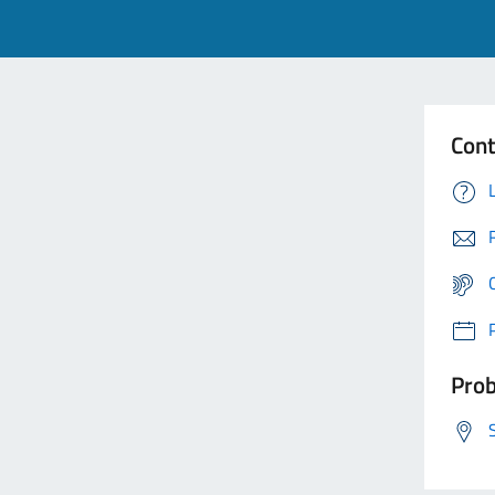
Cont
Prob