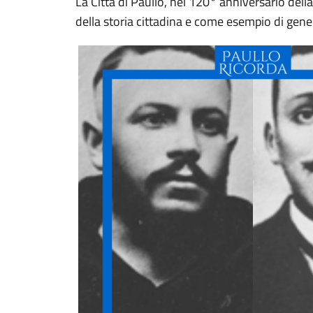
La Città di Paullo, nel 120° anniversario della
della storia cittadina e come esempio di gene