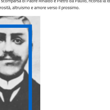
 scomparsa di Padre Rinaldo e Pietro da Paullo, ricorda la lo
rosità, altruismo e amore verso il prossimo.