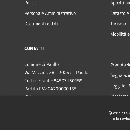
Politici
Appalti pu
Personale Amministrativo
Catasto e
Documenti e dati
Turismo
Mobilità e
CONTATTI
Comune di Paullo
Prenotaz
Via Mazzini, 28 - 20067 - Paullo
Segnalazi
Codice Fiscale: 84503130159
Leggi le 
Partita IVA: 04790090155
Richiesta
PEC:
protocollo@pec.comune.paullo.mi.it
Whistlebl
Centralino Unico: 02 9062691
Questo sito 
Accesso ri
alla navig