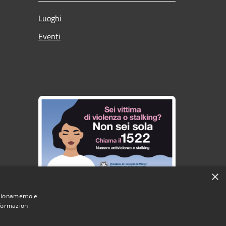
Luoghi
Eventi
×
nzionamento e
nformazioni