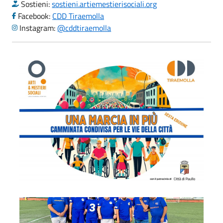
Sostieni:
sostieni.artiemestierisociali.org
Facebook:
CDD Tiraemolla
Instagram:
@cddtiraemolla
cdd_1
cdd_2