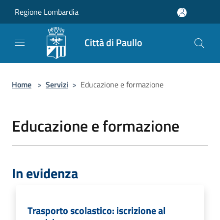
Salta al contenuto principale
Regione Lombardia
Città di Paullo
Home
>
Servizi
>
Educazione e formazione
Educazione e formazione
In evidenza
Trasporto scolastico: iscrizione al