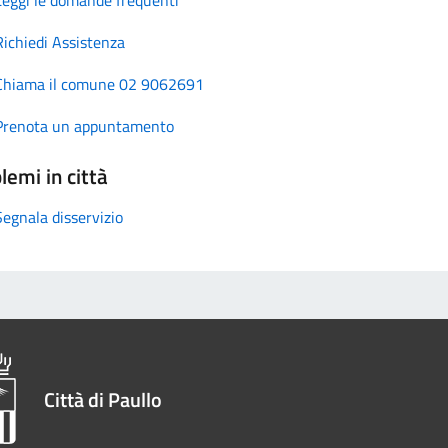
Richiedi Assistenza
Chiama il comune 02 9062691
Prenota un appuntamento
lemi in città
Segnala disservizio
Città di Paullo