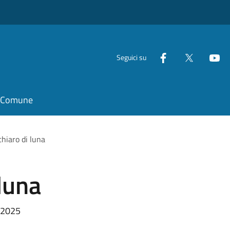
Seguici su
il Comune
chiaro di luna
 luna
e 2025