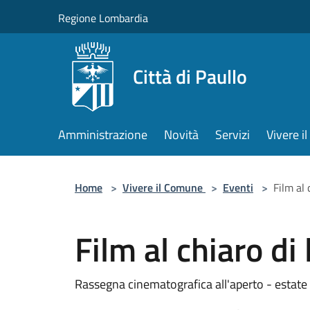
Salta al contenuto principale
Regione Lombardia
Città di Paullo
Amministrazione
Novità
Servizi
Vivere 
Home
>
Vivere il Comune
>
Eventi
>
Film al 
Film al chiaro di
Rassegna cinematografica all'aperto - estat