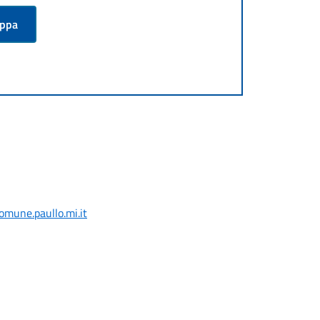
appa
mune.paullo.mi.it