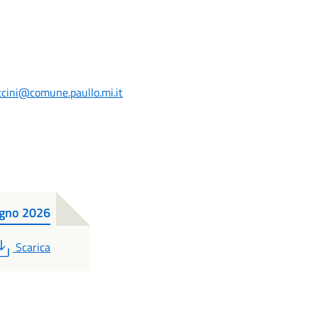
ccini@comune.paullo.mi.it
ugno 2026
PDF
Scarica