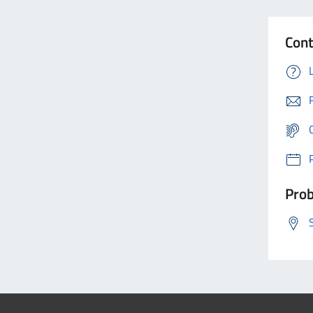
Cont
Prob