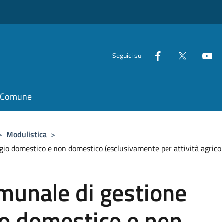
Seguici su
il Comune
>
Modulistica
>
o domestico e non domestico (esclusivamente per attività agricole
unale di gestione
o domestico e non